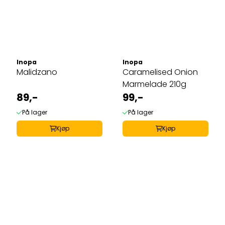
Inopa
Inopa
Malidzano
Caramelised Onion
Marmelade 210g
89,-
99,-
På lager
På lager
Kjøp
Kjøp