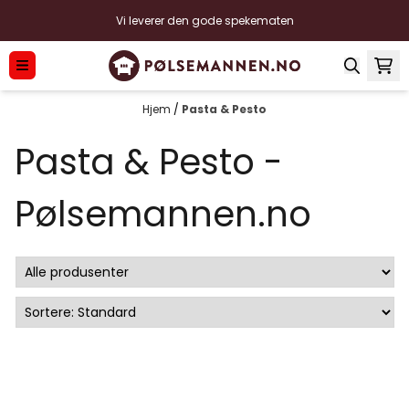
Hopp til innhold
Vi leverer den gode spekematen
Hjem
/
Pasta & Pesto
Pasta & Pesto -
Pølsemannen.no