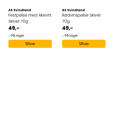
AS Svindland
AS Svindland
Festpølse med Akevitt
Rødvinspølse Skivet
Skivet 70g
70g
49,-
49,-
På lager
På lager
Kjøp
Kjøp