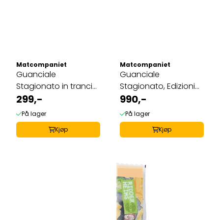
Matcompaniet
Matcompaniet
Guanciale
Guanciale
Stagionato in tranci
Stagionato, Edizioni
(bit ca 250g), Viani
299,-
Franchi 1,5kg
990,-
På lager
På lager
Kjøp
Kjøp