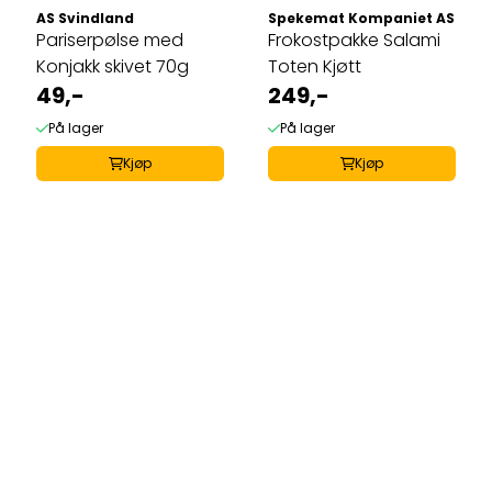
AS Svindland
Spekemat Kompaniet AS
Pariserpølse med
Frokostpakke Salami
Konjakk skivet 70g
Toten Kjøtt
49,-
249,-
På lager
På lager
Kjøp
Kjøp