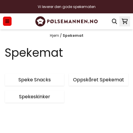
Hopp til innhold
Vi leverer den gode spekematen
Hjem
/
Spekemat
Spekemat
Speke Snacks
Oppskåret Spekemat
Spekeskinker