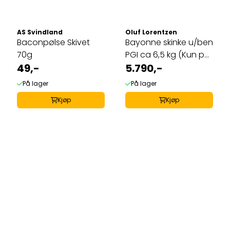
AS Svindland
Oluf Lorentzen
Baconpølse Skivet
Bayonne skinke u/ben
70g
PGI ca 6,5 kg (Kun på
49,-
bestilling)
5.790,-
På lager
På lager
Kjøp
Kjøp