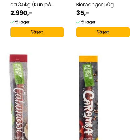
ca 3,5kg (Kun på
Bierbanger 50g
bestilling)
2.990,-
35,-
På lager
På lager
Kjøp
Kjøp