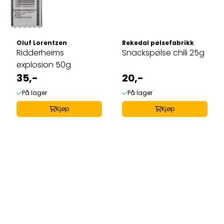
Oluf Lorentzen
Rekedal pølsefabrikk
Ridderheims
Snackspølse chili 25g
explosion 50g
35,-
20,-
På lager
På lager
Kjøp
Kjøp