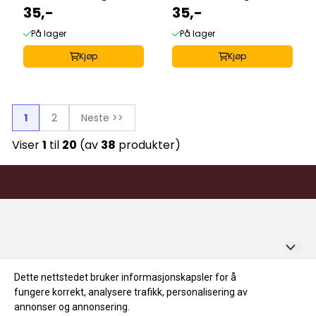
35,-
35,-
På lager
På lager
Kjøp
Kjøp
1
2
Neste >>
Viser
1
til
20
(av
38
produkter)
SPEKEMAT KOMPANIET AS
Dette nettstedet bruker informasjonskapsler for å
Hjem
fungere korrekt, analysere trafikk, personalisering av
Idunsvei 6
annonser og annonsering.
Hjem
Blogg