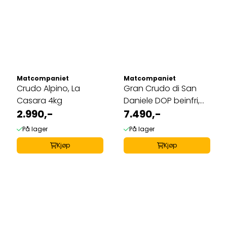
Matcompaniet
Matcompaniet
Crudo Alpino, La
Gran Crudo di San
Casara 4kg
Daniele DOP beinfri,
2.990,-
Edizione Franchi ca ...
7.490,-
På lager
På lager
Kjøp
Kjøp