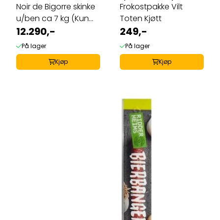
Noir de Bigorre skinke
Frokostpakke Vilt
u/ben ca 7 kg (Kun
Toten Kjøtt
på bestilling)
12.290,-
249,-
På lager
På lager
Kjøp
Kjøp