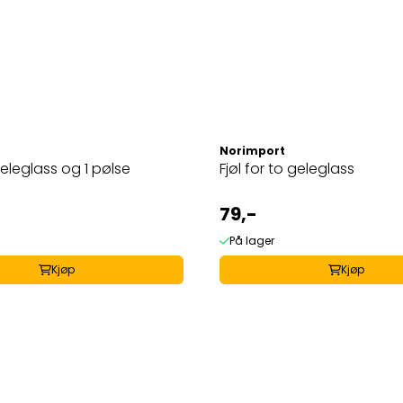
Norimport
øl for 2 geleglass og 1 pølse
Fjøl for to geleglass
79,-
På lager
Kjøp
Kjøp