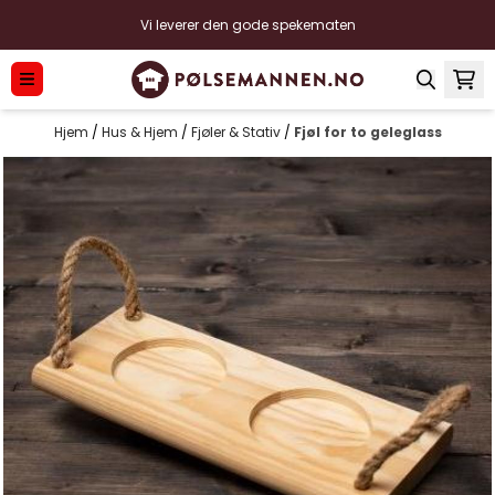
Hopp til innhold
Vi leverer den gode spekematen
Hjem
/
Hus & Hjem
/
Fjøler & Stativ
/
Fjøl for to geleglass