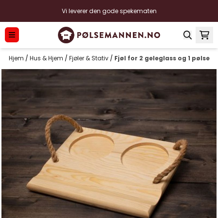
Hopp til innhold
Vi leverer den gode spekematen
Hjem
/
Hus & Hjem
/
Fjøler & Stativ
/
Fjøl for 2 geleglass og 1 pølse