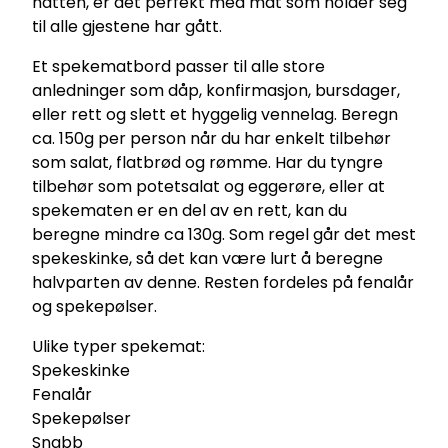
natten, er det perfekt med mat som holder seg
til alle gjestene har gått.
Et spekematbord passer til alle store
anledninger som dåp, konfirmasjon, bursdager,
eller rett og slett et hyggelig vennelag. Beregn
ca. 150g per person når du har enkelt tilbehør
som salat, flatbrød og rømme. Har du tyngre
tilbehør som potetsalat og eggerøre, eller at
spekematen er en del av en rett, kan du
beregne mindre ca 130g. Som regel går det mest
spekeskinke, så det kan være lurt å beregne
halvparten av denne. Resten fordeles på fenalår
og spekepølser.
Ulike typer spekemat:
Spekeskinke
Fenalår
Spekepølser
Snabb