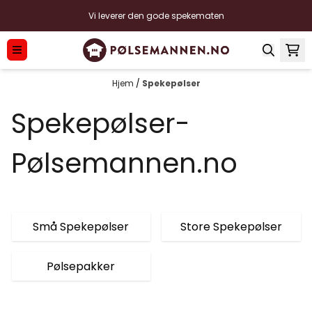
Hopp til innhold
Vi leverer den gode spekematen
Hjem
/
Spekepølser
Spekepølser-
Pølsemannen.no
Små Spekepølser
Store Spekepølser
Pølsepakker