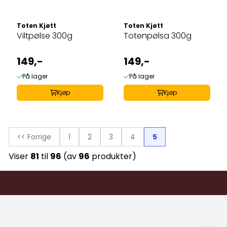
Toten Kjøtt
Toten Kjøtt
Viltpølse 300g
Totenpølsa 300g
149,-
149,-
På lager
På lager
Kjøp
Kjøp
<< Forrige
1
2
3
4
5
Viser
81
til
96
(av
96
produkter)