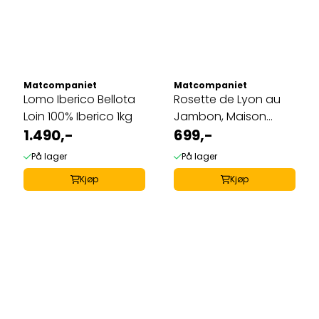
Matcompaniet
Matcompaniet
Lomo Iberico Bellota
Rosette de Lyon au
Loin 100% Iberico 1kg
Jambon, Maison
1.490,-
Chillet ca 1kg
699,-
På lager
På lager
Kjøp
Kjøp