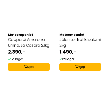
Matcompaniet
Matcompaniet
Coppa di Amarona
Jåla stor trøffelsalami
6mnd, La Casara 2,1kg
2kg
2.390,-
1.490,-
På lager
På lager
Kjøp
Kjøp