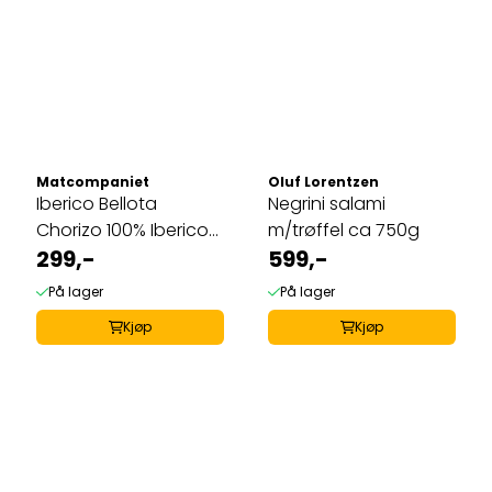
Matcompaniet
Oluf Lorentzen
Iberico Bellota
Negrini salami
Chorizo 100% Iberico
m/trøffel ca 750g
450g
299,-
599,-
På lager
På lager
Kjøp
Kjøp