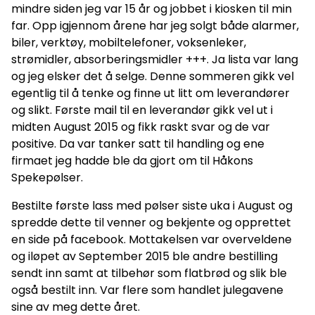
mindre siden jeg var 15 år og jobbet i kiosken til min
far. Opp igjennom årene har jeg solgt både alarmer,
biler, verktøy, mobiltelefoner, voksenleker,
strømidler, absorberingsmidler +++. Ja lista var lang
og jeg elsker det å selge. Denne sommeren gikk vel
egentlig til å tenke og finne ut litt om leverandører
og slikt. Første mail til en leverandør gikk vel ut i
midten August 2015 og fikk raskt svar og de var
positive. Da var tanker satt til handling og ene
firmaet jeg hadde ble da gjort om til Håkons
Spekepølser.
Bestilte første lass med pølser siste uka i August og
spredde dette til venner og bekjente og opprettet
en side på facebook. Mottakelsen var overveldene
og iløpet av September 2015 ble andre bestilling
sendt inn samt at tilbehør som flatbrød og slik ble
også bestilt inn. Var flere som handlet julegavene
sine av meg dette året.