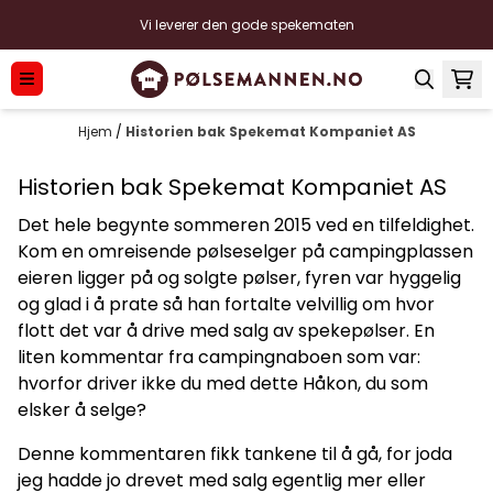
Hopp til innhold
Vi leverer den gode spekematen
Hjem
/
Historien bak Spekemat Kompaniet AS
Historien bak Spekemat Kompaniet AS
Det hele begynte sommeren 2015 ved en tilfeldighet.
Kom en omreisende pølseselger på campingplassen
eieren ligger på og solgte pølser, fyren var hyggelig
og glad i å prate så han fortalte velvillig om hvor
flott det var å drive med salg av spekepølser. En
liten kommentar fra campingnaboen som var:
hvorfor driver ikke du med dette Håkon, du som
elsker å selge?
Denne kommentaren fikk tankene til å gå, for joda
jeg hadde jo drevet med salg egentlig mer eller