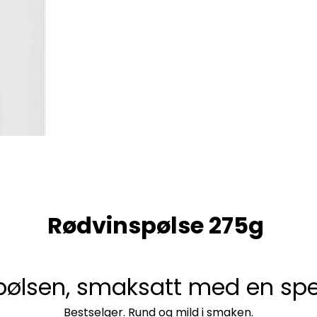
Rødvinspølse 275g
lsen, smaksatt med en spes
Bestselger. Rund og mild i smaken.