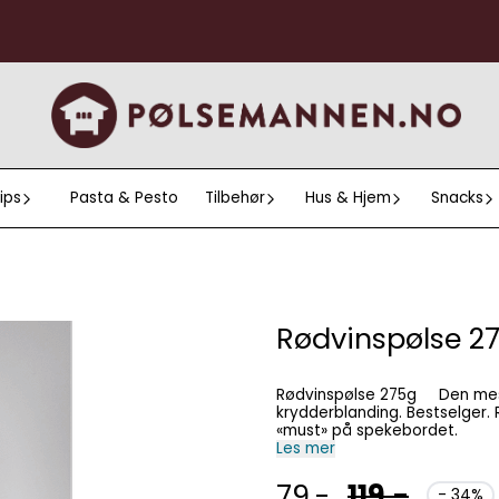
ips
Pasta & Pesto
Tilbehør
Hus & Hjem
Snacks
Rødvinspølse 2
Rødvinspølse 275g Den mest populære pølsen, smaksatt med en spesiell
krydderblanding. Bestselger. Rund og mild i smaken. Passer godt på brødskiva og er et
«must» på spekebordet.
Les mer
79,-
119,-
- 34%