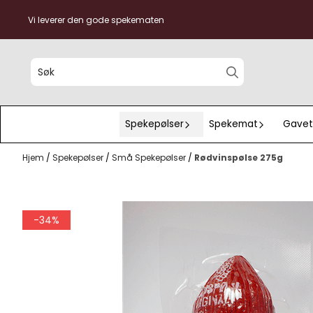
Hopp til innhold
Vi leverer den gode spekematen
Spekepølser
Spekemat
Gavet
Hjem
/
Spekepølser
/
Små Spekepølser
/
Rødvinspølse 275g
-34%