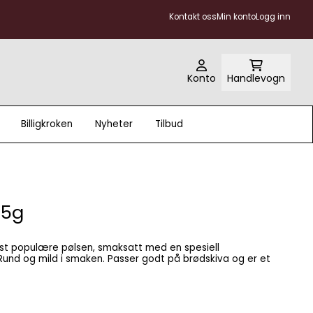
Kontakt oss
Min konto
Logg inn
Konto
Handlevogn
Billigkroken
Nyheter
Tilbud
75g