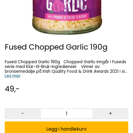
Fused Chopped Garlic 190g
Fused Chopped Garlic 190g Chopped Garlic inngår i Fuseds
serie med Klar-til-Bruk-ingredienser. Vinner av
bronsemedalje på Irish Quality Food & Drink Awards 2021 i sin
kategori. Utrolig allsidig i bruk. Tilsett hakket hvitløk til
Les mer
enhver rett du ønsker å piffe opp, i dressinger, dip eller
marinader. Eller hvorfor ikke bruke den til å lage et raskt
49,-
hvitløksbrød. For inspirasjon, sjekk ut Fionas enkle
oppskrifter: https://fusedbyfionauyema.com/recipes/
-
+
Legg i handlekurv