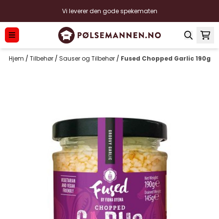
Hopp til innhold
Vi leverer den gode spekematen
Hjem
/
Tilbehør
/
Sauser og Tilbehør
/
Fused Chopped Garlic 190g