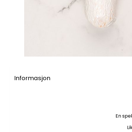
Informasjon
En spek
Li