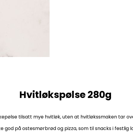
Hvitløkspølse 280g
epølse tilsatt mye hvitløk, uten at hvitløkssmaken tar o
ke god på ostesmørbrød og pizza, som til snacks i festlig l