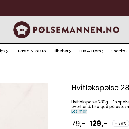
ips
Pasta & Pesto
Tilbehør
Hus & Hjem
Snacks
Hvitløkspølse 2
Hvitløkspølse 280g En spekepølse tilsatt mye hvitløk, uten at hvitløkssmaken tar
overhånd. Like god på 
Les mer
79,-
129,-
- 39%