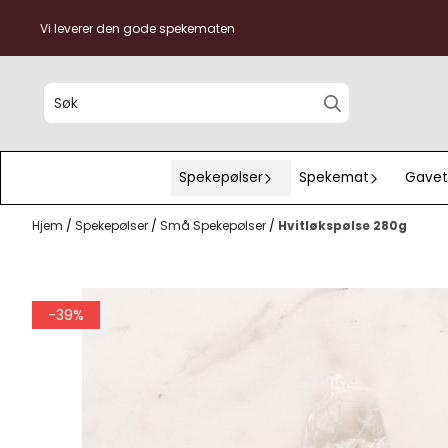
Hopp til innhold
Vi leverer den gode spekematen
Spekepølser
Spekemat
Gavet
Hjem
/
Spekepølser
/
Små Spekepølser
/
Hvitløkspølse 280g
-39%