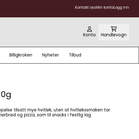
Kontakt oss
Min konto
Logg inn
Konto
Handlevogn
Billigkroken
Nyheter
Tilbud
80g
ostesmørbrød og pizza, som til snacks i festlig lag.