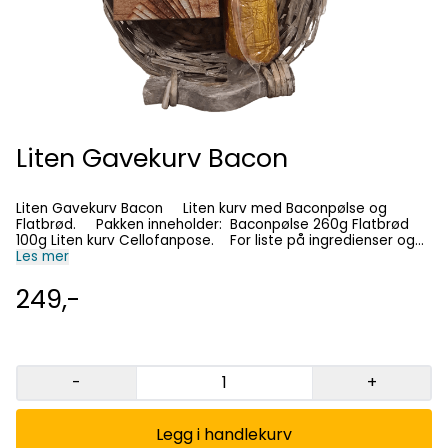
Liten Gavekurv Bacon
Liten Gavekurv Bacon Liten kurv med Baconpølse og
Flatbrød. Pakken inneholder: Baconpølse 260g Flatbrød
100g Liten kurv Cellofanpose. For liste på ingredienser og
næringsinnhold, søk opp enkeltproduktene der alt står
Les mer
beskrevet. Produktene trenger ikke kjøling, oppbevares i
romtemperatur. Leveres i "bulk"
249,-
-
+
Legg i handlekurv