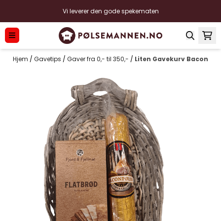
Hopp til innhold
Vi leverer den gode spekematen
Hjem
/
Gavetips
/
Gaver fra 0,- til 350,-
/
Liten Gavekurv Bacon