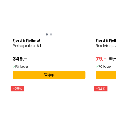
Fjord & Fjellmat
Fjord & Fje
Pølsepakke #1
Rødvinsp
349,-
79,-
119,
På lager
På lager
Kjøp
-28%
-34%