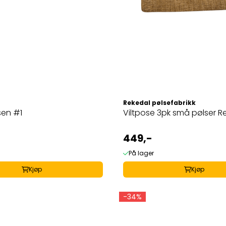
t
Rekedal pølsefabrikk
sen #1
Viltpose 3pk små pølser R
449,-
På lager
Kjøp
Kjøp
-34%