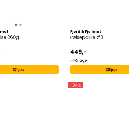
llmat
Fjord & Fjellmat
ølse 260g
Pølsepakke #3
449,-
-
På lager
Kjøp
Kjøp
-34%