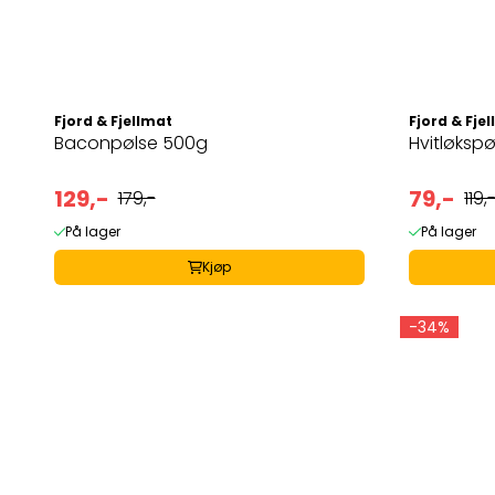
Fjord & Fjellmat
Fjord & Fje
Baconpølse 500g
Hvitløksp
129,-
79,-
179,-
119,
På lager
På lager
Kjøp
-34%