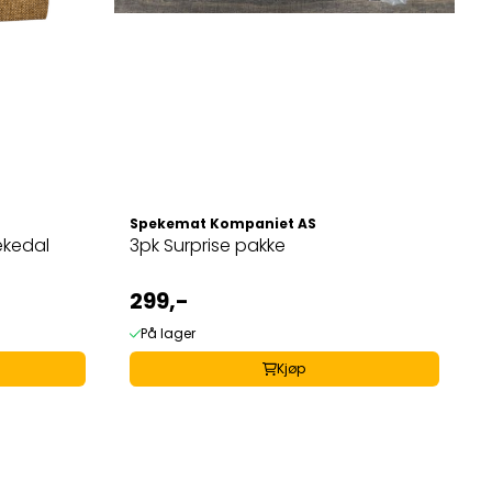
Spekemat Kompaniet AS
ekedal
3pk Surprise pakke
299,-
På lager
Kjøp