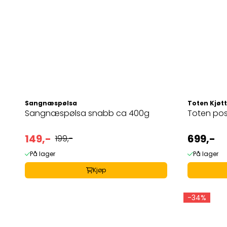
Sangnæspølsa
Toten Kjøt
Sangnæspølsa snabb ca 400g
Toten po
149,-
699,-
199,-
På lager
På lager
Kjøp
-34%