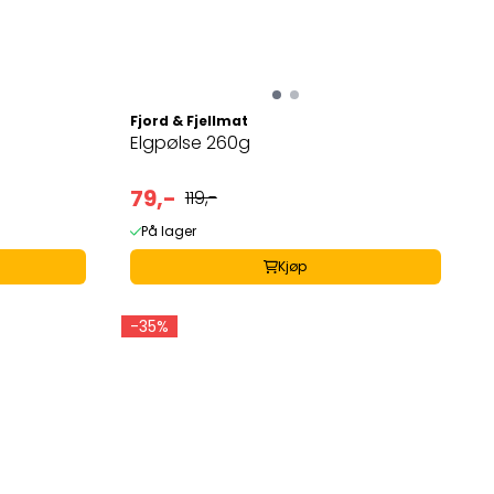
Fjord & Fjellmat
Elgpølse 260g
79,-
119,-
På lager
Kjøp
-35%