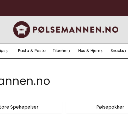
ips
Pasta & Pesto
Tilbehør
Hus & Hjem
Snacks
mannen.no
tore Spekepølser
Pølsepakker