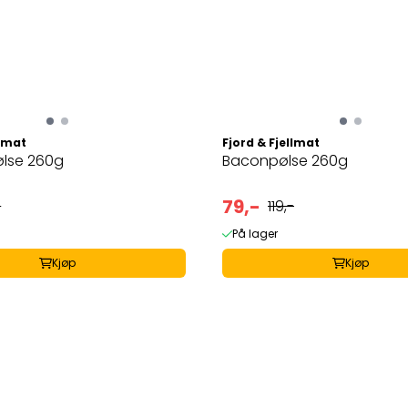
llmat
Fjord & Fjellmat
ølse 260g
Baconpølse 260g
79,-
-
119,-
På lager
Kjøp
Kjøp