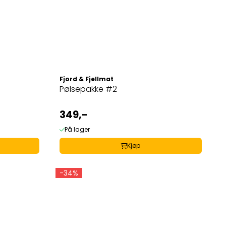
Fjord & Fjellmat
Pølsepakke #2
349,-
På lager
Kjøp
-34%