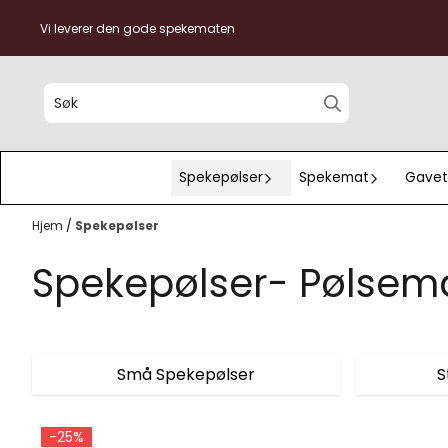
Hopp til innhold
Vi leverer den gode spekematen
Spekepølser
Spekemat
Gavet
Hjem
/
Spekepølser
Spekepølser- Pølse
Små Spekepølser
S
-25%